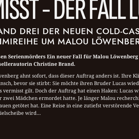
ISST - DER FALL 
AND DREI DER NEUEN COLD-CAS
IMIREIHE UM MALOU LÖWENBE
osen Serienmörders Ein neuer Fall für Malou Löwenberg
sellerautorin Christine Brand.
nberg ahnt sofort, dass dieser Auftrag anders ist. Ihre Kl
sch, bevor sie stirbt: Sie möchte ihren Bruder Lucas wied
 vermisst gilt. Doch der Auftrag hat einen Haken: Lucas 
zwei Mädchen ermordet hatte. Je länger Malou recherchiert
uen getötet hat. Eine Reise in eine zutiefst verstörende V
 Zielscheibe wird…