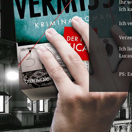
Ihr w
Ich k
Ich v
Verze
Ich l
Lucas
PS: E