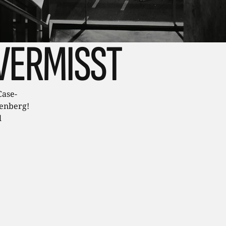
VERMISST
Case-
enberg!
l