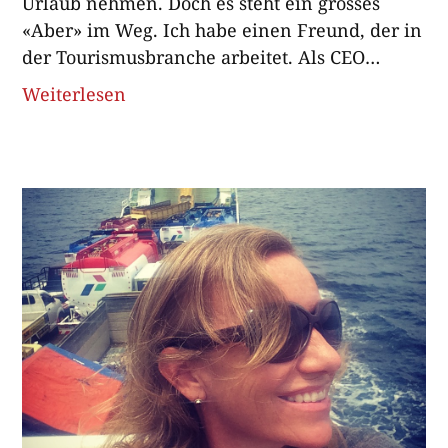
Urlaub nehmen. Doch es steht ein grosses
«Aber» im Weg. Ich habe einen Freund, der in
der Tourismusbranche arbeitet. Als CEO
bezieht er einen satten Lohn, und ich glaube,
Weiterlesen
er ist ein guter Chef; er rät seinen
Mitarbeitern, hin und wieder unbezahlten
Urlaub zu nehmen, denn Reisen ist für ihn
Weiterbildung. Auch mein