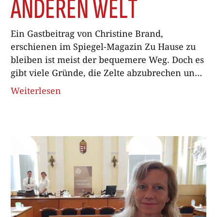
ANDEREN WELT
Ein Gastbeitrag von Christine Brand,
erschienen im Spiegel-Magazin Zu Hause zu
bleiben ist meist der bequemere Weg. Doch es
gibt viele Gründe, die Zelte abzubrechen und
hinaus in die Welt zu ziehen. Der Wichtigste:
Weiterlesen
Das Leben wird grösser, wenn wir uns ferne
Orte zu einer neuen Heimat machen. Es gibt
sie durchaus, die Momente, in denen man sich
fragt: Was