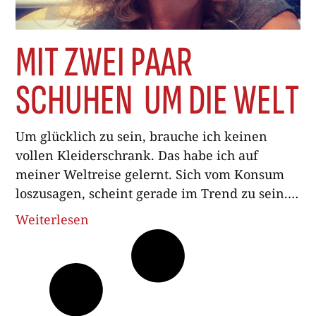
MIT ZWEI PAAR
SCHUHEN UM DIE WELT
Um glücklich zu sein, brauche ich keinen
vollen Kleiderschrank. Das habe ich auf
meiner Weltreise gelernt. Sich vom Konsum
loszusagen, scheint gerade im Trend zu sein.
Es werden Workshops angeboten, um zu
Weiterlesen
lernen, wie man sich dem
Kaufrausch entzieht. Journalisten verzichten
heroisch ein Jahr lang auf Konsum,
um über diesen Selbstversuch zu berichten.
Verzicht ist hip. Mir dagegen ist es einfach so