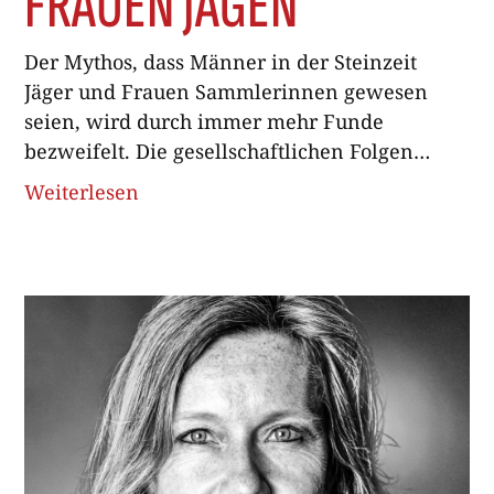
FRAUEN JAGEN
Der Mythos, dass Männer in der Steinzeit
Jäger und Frauen Sammlerinnen gewesen
seien, wird durch immer mehr Funde
bezweifelt. Die gesellschaftlichen Folgen
dieser Lüge zeichnen sich derweil immer
Weiterlesen
klarer ab. 02.10.2023 Kürzlich wurde der
patriarchale Mythos begraben. US-­
Anthropologen fanden heraus, dass 9000 Jahre
alte Knochen in Jägergräbern nicht von
männlichen, sondern von weiblichen Körpern
stammten. Tatsächlich fanden sie ebenso viele