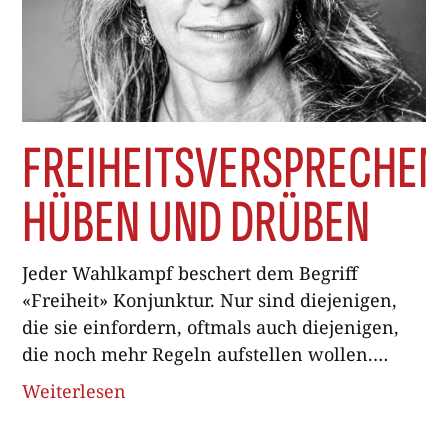
FREIHEITSVERSPRECHEN
HÜBEN UND DRÜBEN
Jeder Wahlkampf beschert dem Begriff
«Freiheit» Konjunktur. Nur sind diejenigen,
die sie einfordern, oftmals auch diejenigen,
die noch mehr Regeln aufstellen wollen.
01.11.2023 Nie zeigt sich eindrücklicher, dass
Weiterlesen
wir in einem freien Land leben, als wenn in
der Schweiz gewählt wird. Fast 6000 Frauen