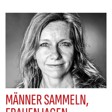
des Angeklagten, die anderen waren von
seiner Unschuld überzeugt. Der Mann hatte
seine Frau als vermisst gemeldet – Tage später
wurde sie von ihrem
MÄNNER SAMMELN,