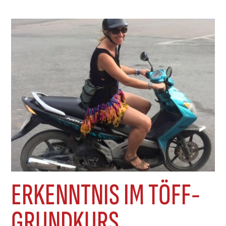
und Männer kämpften in diesem Jahr um
einen Sitz im Nationalrat, darunter solche, die
das politische
ERKENNTNIS IM TÖFF-
GRUNDKURS