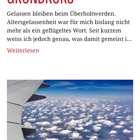
Gelassen bleiben beim Überholtwerden.
Altersgelassenheit war für mich bislang nicht
mehr als ein geflügeltes Wort. Seit kurzem
weiss ich jedoch genau, was damit gemeint ist.
Die Erkenntnis ereilte mich in der Fahrschule,
Weiterlesen
im Töff-Grundkurs, um genau zu sein. Mit
meinen noch nicht ganz, aber fast schon
fünfzig Jahren war ich erwartungsgemäss die
­älteste Teilnehmerin. Die anderen
Kursbesucher hätten alle meine