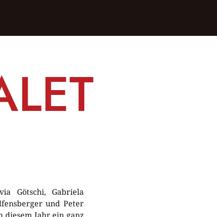
ALET
ia Götschi, Gabriela
olfensberger und Peter
 diesem Jahr ein ganz