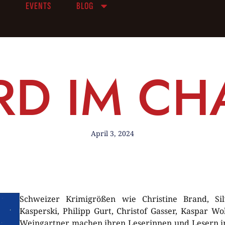
R
EVENTS
BLOG
D IM CH
April 3, 2024
Schweizer Krimigrößen wie Christine Brand, Silv
Kasperski, Philipp Gurt, Christof Gasser, Kaspar W
Weingartner machen ihren Leserinnen und Lesern in